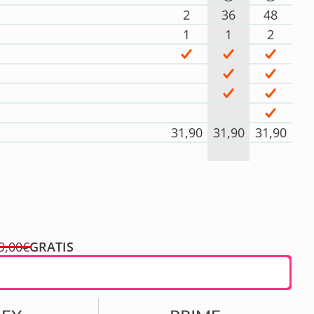
2
36
48
1
1
2
31,90
31,90
31,90
9,00€
GRATIS