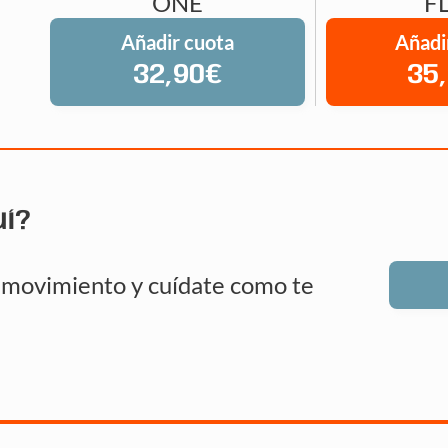
ONE
F
Añadir cuota
Añadi
32,90€
35
uí?
n movimiento y cuídate como te