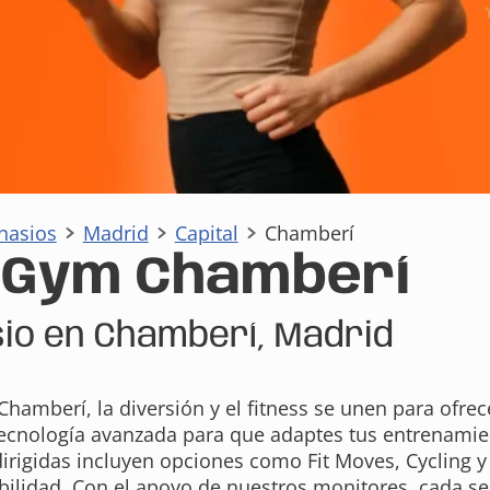
nasios
Madrid
Capital
Chamberí
aGym Chamberí
io en Chamberí, Madrid
hamberí, la diversión y el fitness se unen para ofrec
ecnología avanzada para que adaptes tus entrenamie
dirigidas incluyen opciones como Fit Moves, Cycling y 
xibilidad. Con el apoyo de nuestros monitores, cada s