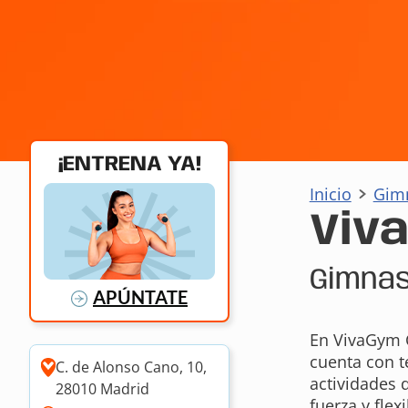
¡ENTRENA YA!
Inicio
Gim
Viv
Gimnas
APÚNTATE
En VivaGym C
cuenta con t
C. de Alonso Cano, 10,
actividades 
28010 Madrid
fuerza y fle