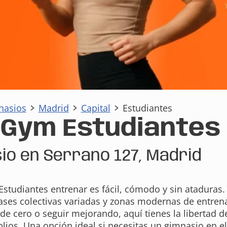
nasios
Madrid
Capital
Estudiantes
aGym Estudiantes
io en Serrano 127, Madrid
studiantes entrenar es fácil, cómodo y sin ataduras.
ases colectivas variadas y zonas modernas de entrena
e cero o seguir mejorando, aquí tienes la libertad d
lios. Una opción ideal si necesitas un gimnasio en el 