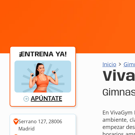
¡ENTRENA YA!
Inicio
Gim
Viv
Gimnas
APÚNTATE
En VivaGym E
ambiente, cl
Serrano 127, 28006
empezar desd
Madrid
horarios amp