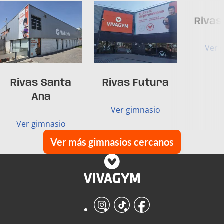
Rivas
Ver 
Rivas Santa
Rivas Futura
Ana
Ver gimnasio
Ver gimnasio
Ver más gimnasios cercanos
Instagram
TikTok
Facebook