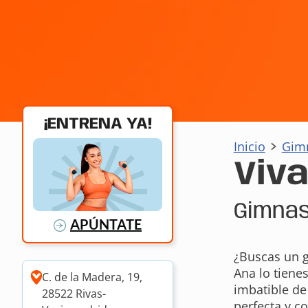
¡ENTRENA YA!
Inicio
Gim
Viv
Gimnas
APÚNTATE
¿Buscas un 
Ana lo tiene
C. de la Madera, 19,
imbatible de
28522 Rivas-
perfecta y c