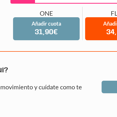
ONE
F
Añadir cuota
Añadi
31,90€
34
uí?
n movimiento y cuídate como te