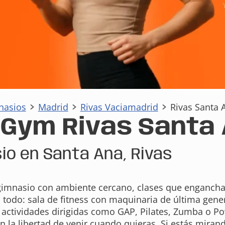
nasios
Madrid
Rivas Vaciamadrid
Rivas Santa 
aGym Rivas Santa
io en Santa Ana, Rivas
gimnasio con ambiente cercano, clases que engancha
s todo: sala de fitness con maquinaria de última gen
 actividades dirigidas como GAP, Pilates, Zumba o Po
on la libertad de venir cuando quieras. Si estás mira