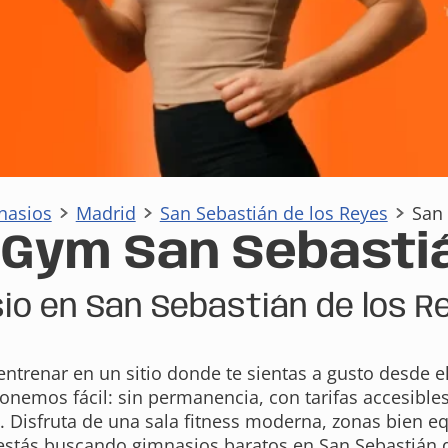
nasios
Madrid
San Sebastián de los Reyes
San 
aGym San Sebastiá
io en San Sebastián de los R
entrenar en un sitio donde te sientas a gusto desde 
ponemos fácil: sin permanencia, con tarifas accesib
. Disfruta de una sala fitness moderna, zonas bien eq
 estás buscando gimnasios baratos en San Sebastián de 