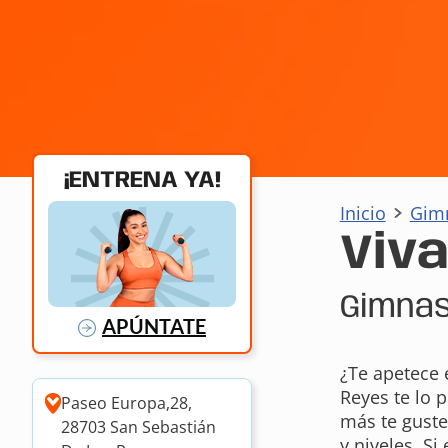
¡ENTRENA YA!
Inicio
Gim
Viv
Gimnas
APÚNTATE
¿Te apetece 
Reyes te lo 
Paseo Europa,28,
más te guste
28703 San Sebastián
y niveles. Si