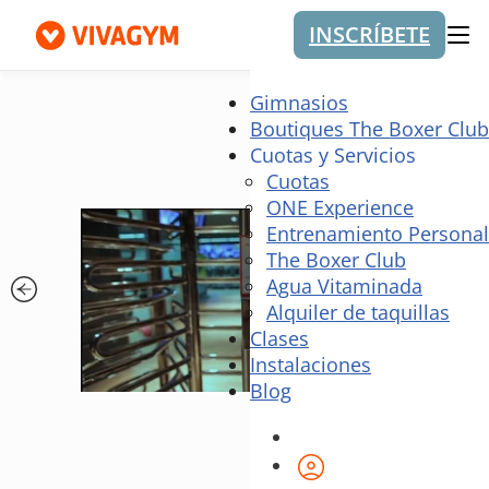
INSCRÍBETE
Me
Gimnasios
Boutiques The Boxer Club
Cuotas y Servicios
Cuotas
ONE Experience
Entrenamiento Personal
The Boxer Club
Agua Vitaminada
Alquiler de taquillas
Clases
Instalaciones
Blog
Área de cliente