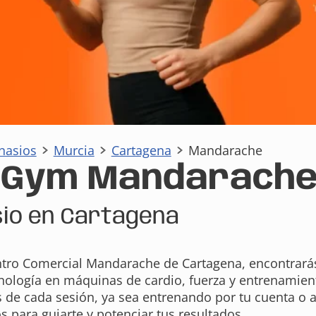
nasios
Murcia
Cartagena
Mandarache
aGym Mandarach
io en Cartagena
ntro Comercial Mandarache de Cartagena, encontrar
cnología en máquinas de cardio, fuerza y entrenamie
s de cada sesión, ya sea entrenando por tu cuenta 
s para guiarte y potenciar tus resultados.