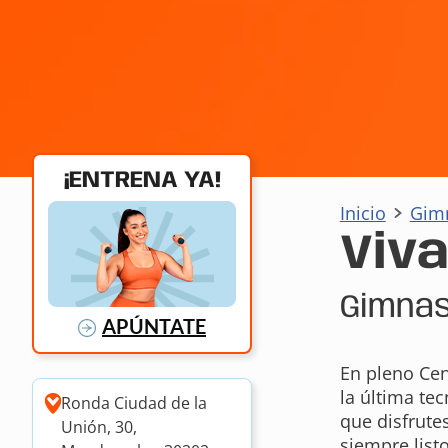
¡ENTRENA YA!
Inicio
Gim
Viv
Gimnas
APÚNTATE
En pleno Ce
la última te
Ronda Ciudad de la
que disfrute
Unión, 30,
siempre listo