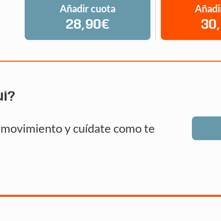
Añadir cuota
Añadi
28,90€
30
uí?
n movimiento y cuídate como te