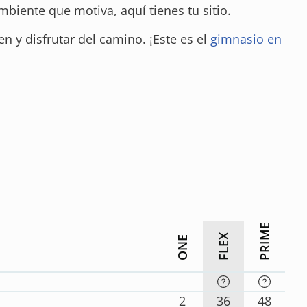
biente que motiva, aquí tienes tu sitio.
n y disfrutar del camino. ¡Este es el
gimnasio en
PRIME
FLEX
ONE
2
36
48