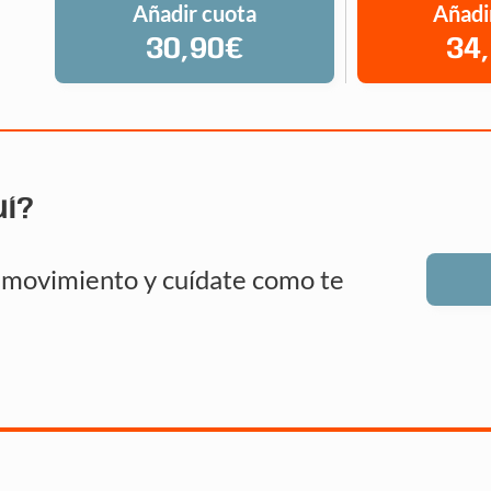
Añadir cuota
Añadi
30,90€
34
uí?
n movimiento y cuídate como te