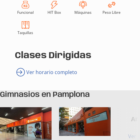
Funcional
HIT Box
Máquinas
Peso Libre
Taquillas
Clases Dirigidas
Ver horario completo
Gimnasios en Pamplona
An
Ver 