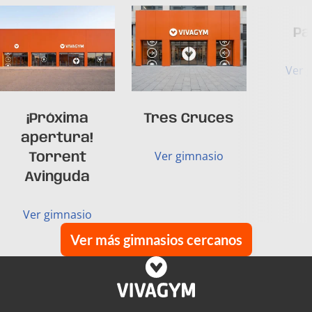
Pa
Ver 
¡Próxima
Tres Cruces
apertura!
Ver gimnasio
Torrent
Avinguda
Ver gimnasio
Ver más gimnasios cercanos