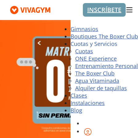
INSCRÍBETE
Me
Gimnasios
Boutiques The Boxer Club
Cuotas y Servicios
Cuotas
ONE Experience
Entrenamiento Personal
The Boxer Club
Agua Vitaminada
Alquiler de taquillas
Clases
Instalaciones
Blog
Área de cliente