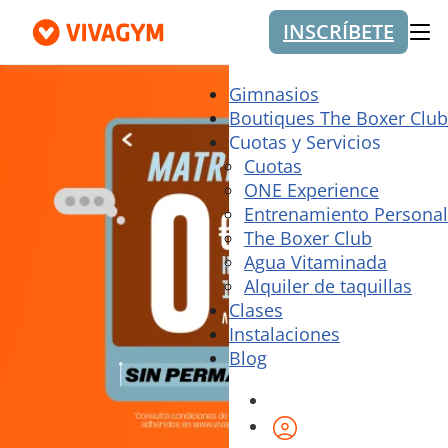
INSCRÍBETE
Me
Gimnasios
Boutiques The Boxer Club
Cuotas y Servicios
Cuotas
ONE Experience
Entrenamiento Personal
The Boxer Club
Agua Vitaminada
Alquiler de taquillas
Clases
Instalaciones
Blog
Área de cliente