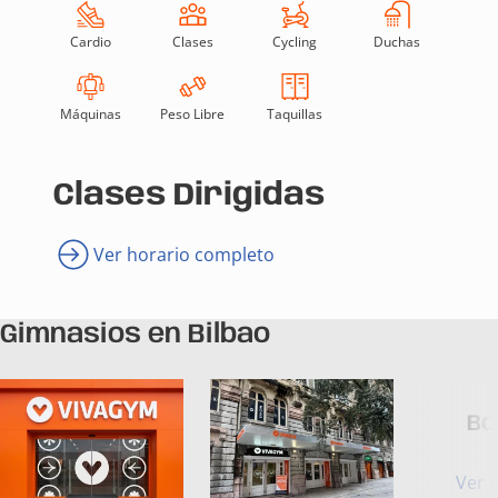
Cardio
Clases
Cycling
Duchas
Máquinas
Peso Libre
Taquillas
Clases Dirigidas
Ver horario completo
Gimnasios en Bilbao
Bo
Ver 