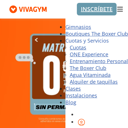
INSCRÍBETE
Me
Gimnasios
Boutiques The Boxer Club
Cuotas y Servicios
Cuotas
ONE Experience
Entrenamiento Personal
The Boxer Club
Agua Vitaminada
Alquiler de taquillas
Clases
Instalaciones
Blog
Área de cliente