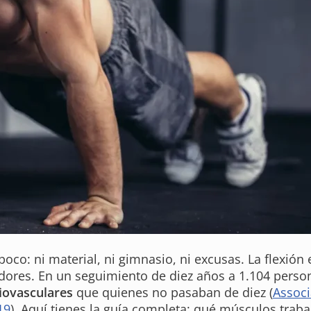
poco: ni material, ni gimnasio, ni excusas. La flexión
adores. En un seguimiento de diez años a 1.104 pers
iovasculares
que quienes no pasaban de diez (
Associ
19
). Aquí tienes la guía completa: qué músculos trab