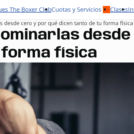
ues The Boxer Club
Cuotas y Servicios
Clases
In
 desde cero y por qué dicen tanto de tu forma física
dominarlas desde
 forma física