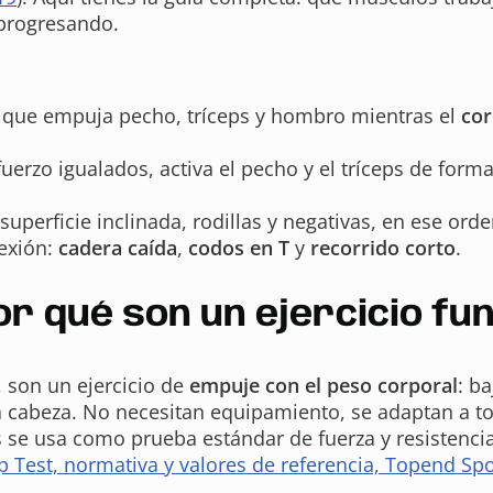
 progresando.
que empuja pecho, tríceps y hombro mientras el
cor
fuerzo igualados, activa el pecho y el tríceps de form
 superficie inclinada, rodillas y negativas, en ese orde
lexión:
cadera caída
,
codos en T
y
recorrido corto
.
por qué son un ejercicio f
, son un ejercicio de
empuje con el peso corporal
: b
la cabeza. No necesitan equipamiento, se adaptan a t
s se usa como prueba estándar de fuerza y resistencia 
 Test, normativa y valores de referencia, Topend Spo