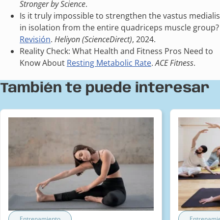
Stronger by Science
.
Is it truly impossible to strengthen the vastus medialis
in isolation from the entire quadriceps muscle group?
Revisión
.
Heliyon (ScienceDirect)
, 2024.
Reality Check: What Health and Fitness Pros Need to
Know About
Resting Metabolic Rate
.
ACE Fitness
.
También te puede interesar
Entrenamiento
Entrenami