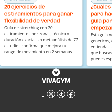
20 ejercicios de
¿Cuáles
estiramientos para ganar
para ha
flexibilidad de verdad
guía par
Guía de stretching con 20
empeza
estiramientos por zonas, técnica y
Esta guía n
duración exacta. Un metaanálisis de 77
genéricos,
estudios confirma que mejora tu
entiendas s
rango de movimiento en 2 semanas.
que buscas
puedes esp
semanas.
Instagram
TikTok
Facebook