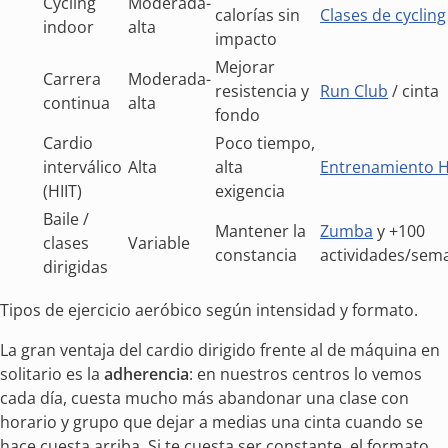
Cycling
Moderada-
calorías sin
Clases de cycling
indoor
alta
impacto
Mejorar
Carrera
Moderada-
resistencia y
Run Club
/ cinta
continua
alta
fondo
Cardio
Poco tiempo,
interválico
Alta
alta
Entrenamiento H
(HIIT)
exigencia
Baile /
Mantener la
Zumba
y +100
clases
Variable
constancia
actividades/sem
dirigidas
Tipos de ejercicio aeróbico según intensidad y formato.
La gran ventaja del cardio dirigido frente al de máquina en
solitario es la
adherencia
: en nuestros centros lo vemos
cada día, cuesta mucho más abandonar una clase con
horario y grupo que dejar a medias una cinta cuando se
hace cuesta arriba. Si te cuesta ser constante, el formato