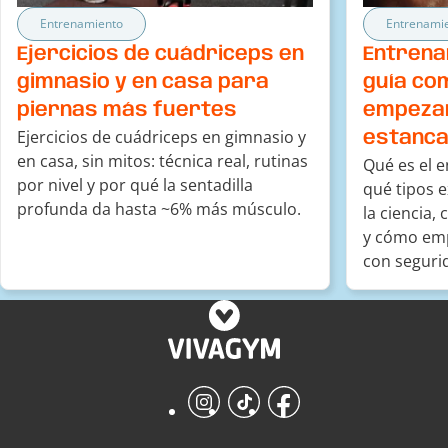
Entrenamiento
Entrenami
Ejercicios de cuádriceps en
Entrena
gimnasio y en casa para
guía co
piernas más fuertes
empezar
Ejercicios de cuádriceps en gimnasio y
estanca
en casa, sin mitos: técnica real, rutinas
Qué es el 
por nivel y por qué la sentadilla
qué tipos e
profunda da hasta ~6% más músculo.
la ciencia,
y cómo emp
con seguri
Instagram
TikTok
Facebook