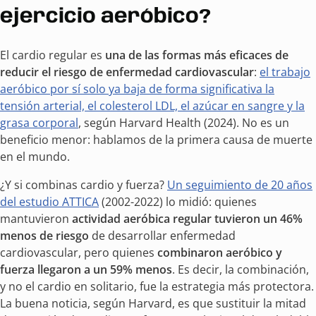
ejercicio aeróbico?
El cardio regular es
una de las formas más eficaces de
reducir el riesgo de enfermedad cardiovascular
:
el trabajo
aeróbico por sí solo ya baja de forma significativa la
tensión arterial, el colesterol LDL, el azúcar en sangre y la
grasa corporal
, según Harvard Health (2024). No es un
beneficio menor: hablamos de la primera causa de muerte
en el mundo.
¿Y si combinas cardio y fuerza?
Un seguimiento de 20 años
del estudio ATTICA
(2002-2022) lo midió: quienes
mantuvieron
actividad aeróbica regular tuvieron un 46%
menos de riesgo
de desarrollar enfermedad
cardiovascular, pero quienes
combinaron aeróbico y
fuerza llegaron a un 59% menos
. Es decir, la combinación,
y no el cardio en solitario, fue la estrategia más protectora.
La buena noticia, según Harvard, es que sustituir la mitad