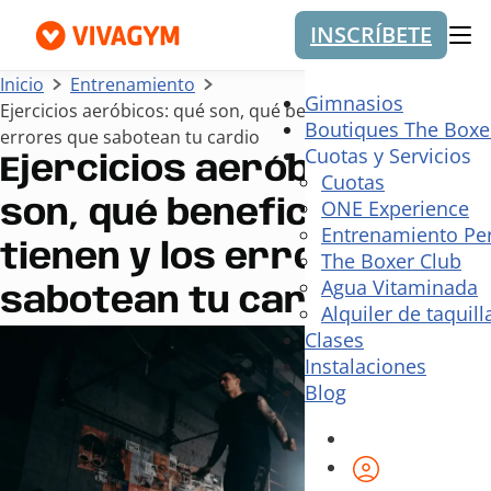
INSCRÍBETE
Me
Inicio
Entrenamiento
Gimnasios
Ejercicios aeróbicos: qué son, qué beneficios tienen y los
Boutiques The Boxe
errores que sabotean tu cardio
Cuotas y Servicios
Ejercicios aeróbicos: qué
Cuotas
ONE Experience
son, qué beneficios
Entrenamiento Pe
tienen y los errores que
The Boxer Club
Agua Vitaminada
sabotean tu cardio
Alquiler de taquill
Clases
Instalaciones
Blog
Área de cli