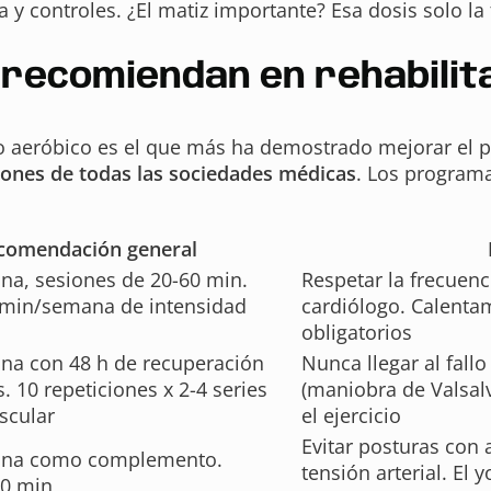
y controles. ¿El matiz importante? Esa dosis solo la f
e recomiendan en rehabilit
cio aeróbico es el que más ha demostrado mejorar el 
iones de todas las sociedades médicas
. Los program
comendación general
na, sesiones de 20-60 min.
Respetar la frecuenc
 min/semana de intensidad
cardiólogo. Calentam
obligatorios
na con 48 h de recuperación
Nunca llegar al fallo
. 10 repeticiones x 2-4 series
(maniobra de Valsal
scular
el ejercicio
Evitar posturas con
ana como complemento.
tensión arterial. El 
30 min