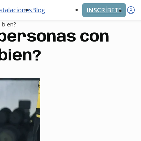
M
stalaciones
Blog
INSCRÍBETE
 bien?
 personas con
bien?