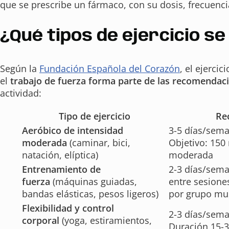
que se prescribe un fármaco, con su dosis, frecuencia 
¿Qué tipos de ejercicio s
Según la
Fundación Española del Corazón
, el ejerci
el
trabajo de fuerza forma parte de las recomendac
actividad:
Tipo de ejercicio
Re
Aeróbico de intensidad
3-5 días/sema
moderada
(caminar, bici,
Objetivo: 150
natación, elíptica)
moderada
Entrenamiento de
2-3 días/sema
fuerza
(máquinas guiadas,
entre sesiones
bandas elásticas, pesos ligeros)
por grupo mu
Flexibilidad y control
2-3 días/sem
corporal
(yoga, estiramientos,
Duración 15-