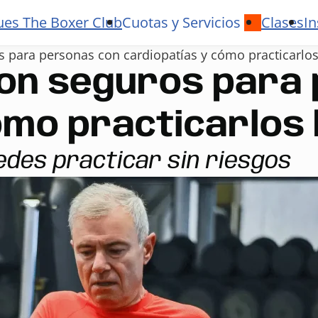
ues The Boxer Club
Cuotas y Servicios
Clases
In
s para personas con cardiopatías y cómo practicarlos
son seguros para
ómo practicarlos 
edes practicar sin riesgos