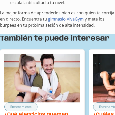
escala la dificultad a tu nivel.
La mejor forma de aprenderlos bien es con quien te corrija
en directo. Encuentra tu
gimnasio VivaGym
y mete los
burpees en tu próxima sesión de alta intensidad.
También te puede interesar
Entrenamiento
Entrenami
¿Qué ejercicios queman
¿Cuáles