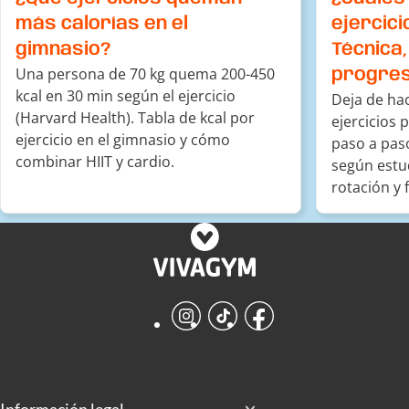
más calorías en el
ejercic
gimnasio?
Técnica,
Una persona de 70 kg quema 200-450
progres
kcal en 30 min según el ejercicio
Deja de hac
(Harvard Health). Tabla de kcal por
ejercicios 
ejercicio en el gimnasio y cómo
paso a paso
combinar HIIT y cardio.
según estu
rotación y f
Instagram
TikTok
Facebook