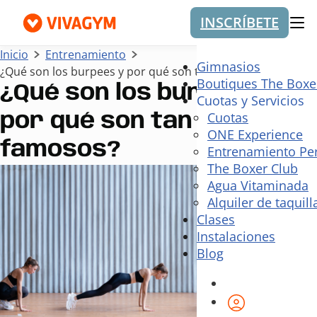
INSCRÍBETE
Me
Inicio
Entrenamiento
Gimnasios
¿Qué son los burpees y por qué son tan famosos?
Boutiques The Boxe
¿Qué son los burpees y
Cuotas y Servicios
Cuotas
por qué son tan
ONE Experience
famosos?
Entrenamiento Pe
The Boxer Club
Agua Vitaminada
Alquiler de taquill
Clases
Instalaciones
Blog
Área de cli