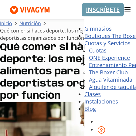
INSCRÍBETE
Me
Inicio
Nutrición
Gimnasios
Qué comer si haces deporte: los mejores alimentos para
Boutiques The Boxe
deportistas organizados por función
Cuotas y Servicios
Qué comer si haces
Cuotas
ONE Experience
deporte: los mejores
Entrenamiento Pe
alimentos para
The Boxer Club
Agua Vitaminada
deportistas organizados
Alquiler de taquill
Clases
por función
Instalaciones
Blog
Área de cli