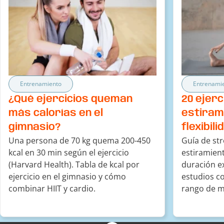
Entrenamiento
Entrenami
¿Qué ejercicios queman
20 ejerc
más calorías en el
estiram
gimnasio?
flexibil
Una persona de 70 kg quema 200-450
Guía de str
kcal en 30 min según el ejercicio
estiramient
(Harvard Health). Tabla de kcal por
duración e
ejercicio en el gimnasio y cómo
estudios c
combinar HIIT y cardio.
rango de m