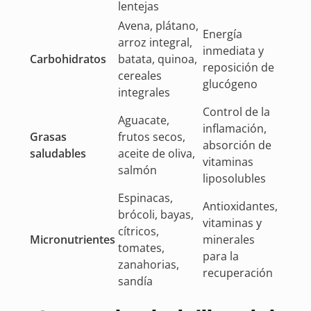
lentejas
Avena, plátano,
Energía
arroz integral,
inmediata y
Carbohidratos
batata, quinoa,
reposición de
cereales
glucógeno
integrales
Control de la
Aguacate,
inflamación,
Grasas
frutos secos,
absorción de
saludables
aceite de oliva,
vitaminas
salmón
liposolubles
Espinacas,
Antioxidantes,
brócoli, bayas,
vitaminas y
cítricos,
Micronutrientes
minerales
tomates,
para la
zanahorias,
recuperación
sandía