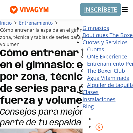
INSCRÍBETE
Me
Inicio
Entrenamiento
Gimnasios
Cómo entrenar la espalda en el gimnasio: ejercicios por
Boutiques The Boxe
zona, técnica y tablas de series para ganar fuerza y
Cuotas y Servicios
volumen
Cuotas
Cómo entrenar la espalda
ONE Experience
Entrenamiento Pe
en el gimnasio: ejercicios
The Boxer Club
por zona, técnica y tablas
Agua Vitaminada
Alquiler de taquill
de series para ganar
Clases
Instalaciones
fuerza y volumen
Blog
Consejos para mejorar cada
parte de tu espalda
Área de cli