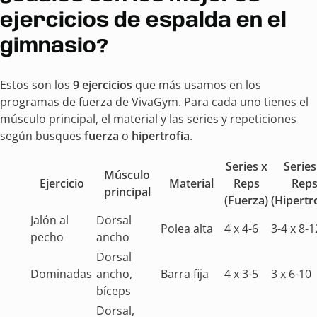
ejercicios de espalda en el
gimnasio?
Estos son los
9 ejercicios
que más usamos en los
programas de fuerza de VivaGym. Para cada uno tienes el
músculo principal, el material y las series y repeticiones
según busques
fuerza
o
hipertrofia
.
Series x
Series
Músculo
Ejercicio
Material
Reps
Rep
principal
(Fuerza)
(Hipertr
Jalón al
Dorsal
Polea alta
4 x 4-6
3-4 x 8-1
pecho
ancho
Dorsal
Dominadas
ancho,
Barra fija
4 x 3-5
3 x 6-10
bíceps
Dorsal,