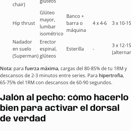
glúteos
chair)
Glúteo
Banco +
mayor,
Hip thrust
barra o
4 x 4-6
3 x 10-1
lumbar
máquina
isométrico
Nadador
Erector
3 x 12-1
en suelo
espinal,
Esterilla
-
(alterna
(Superman)
glúteos
Nota:
para
fuerza máxima
, cargas del 80-85% de tu 1RM y
descansos de 2-3 minutos entre series. Para
hipertrofia
,
65-75% del 1RM con descansos de 60-90 segundos.
Jalón al pecho: cómo hacerlo
bien para activar el dorsal
de verdad