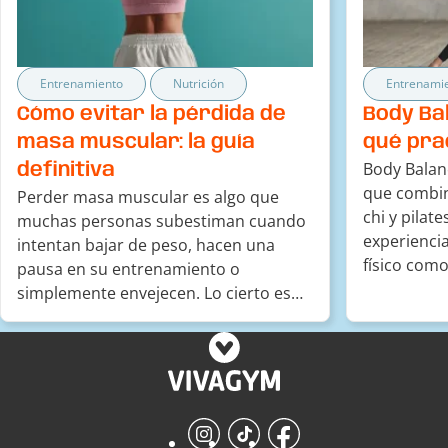
Entrenamiento
Nutrición
Entrenami
Cómo evitar la pérdida de
Body Bal
masa muscular: la guía
qué pra
Body Balanc
definitiva
que combin
Perder masa muscular es algo que
chi y pilat
muchas personas subestiman cuando
experiencia
intentan bajar de peso, hacen una
físico como
pausa en su entrenamiento o
de la vida 
simplemente envejecen. Lo cierto es
acumulació
que conservar músculo no solo tiene
musculares 
que ver con la estética: es salud,
por ello es
funcionalidad y metabolismo. Este
efectivas d
artículo recoge las claves reales y
efectivas para mantener tu masa
Instagram
TikTok
Facebook
muscular […]