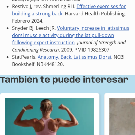
Restivo J, rev. Shmerling RH.
Effective exercises for
building a strong back
. Harvard Health Publishing.
Febrero 2024.
Snyder BJ, Leech JR.
Voluntary increase in latissimus
dorsi muscle activity during the lat pull-down
following expert instruction
.
Journal of Strength and
Conditioning Research
. 2009. PMID 19826307.
StatPearls.
Anatomy, Back, Latissimus Dorsi
. NCBI
Bookshelf. NBK448120.
También te puede interesar