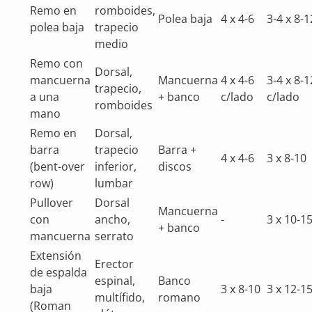
Remo en
romboides,
Polea baja
4 x 4-6
3-4 x 8-1
polea baja
trapecio
medio
Remo con
Dorsal,
mancuerna
Mancuerna
4 x 4-6
3-4 x 8-1
trapecio,
a una
+ banco
c/lado
c/lado
romboides
mano
Remo en
Dorsal,
barra
trapecio
Barra +
4 x 4-6
3 x 8-10
(bent-over
inferior,
discos
row)
lumbar
Pullover
Dorsal
Mancuerna
con
ancho,
-
3 x 10-1
+ banco
mancuerna
serrato
Extensión
Erector
de espalda
espinal,
Banco
baja
3 x 8-10
3 x 12-1
multífido,
romano
(Roman