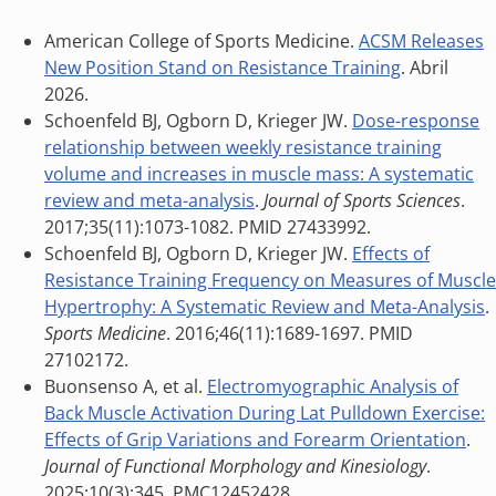
American College of Sports Medicine.
ACSM Releases
New Position Stand on Resistance Training
. Abril
2026.
Schoenfeld BJ, Ogborn D, Krieger JW.
Dose-response
relationship between weekly resistance training
volume and increases in muscle mass: A systematic
review and meta-analysis
.
Journal of Sports Sciences
.
2017;35(11):1073-1082. PMID 27433992.
Schoenfeld BJ, Ogborn D, Krieger JW.
Effects of
Resistance Training Frequency on Measures of Muscle
Hypertrophy: A Systematic Review and Meta-Analysis
.
Sports Medicine
. 2016;46(11):1689-1697. PMID
27102172.
Buonsenso A, et al.
Electromyographic Analysis of
Back Muscle Activation During Lat Pulldown Exercise:
Effects of Grip Variations and Forearm Orientation
.
Journal of Functional Morphology and Kinesiology
.
2025;10(3):345. PMC12452428.