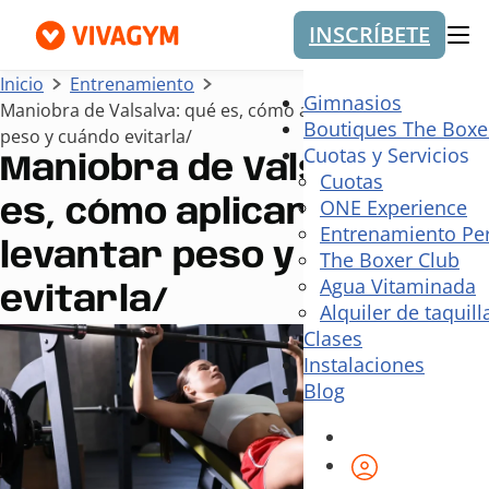
INSCRÍBETE
Me
Inicio
Entrenamiento
Gimnasios
Maniobra de Valsalva: qué es, cómo aplicarla al levantar
Boutiques The Boxe
peso y cuándo evitarla/
Cuotas y Servicios
Maniobra de Valsalva: qué
Cuotas
ONE Experience
es, cómo aplicarla al
Entrenamiento Pe
levantar peso y cuándo
The Boxer Club
Agua Vitaminada
evitarla/
Alquiler de taquill
Clases
Instalaciones
Blog
Área de cli