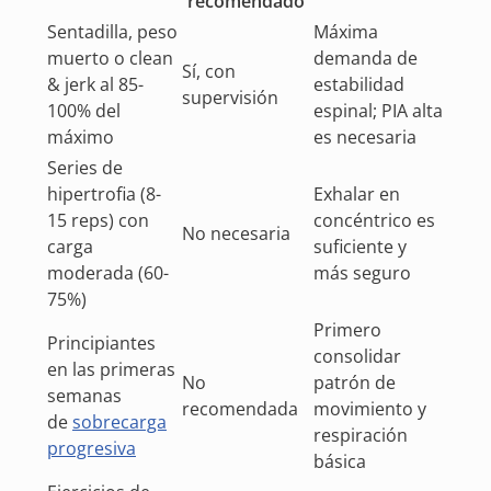
recomendado
Sentadilla, peso
Máxima
muerto o clean
demanda de
Sí, con
& jerk al 85-
estabilidad
supervisión
100% del
espinal; PIA alta
máximo
es necesaria
Series de
hipertrofia (8-
Exhalar en
15 reps) con
concéntrico es
No necesaria
carga
suficiente y
moderada (60-
más seguro
75%)
Primero
Principiantes
consolidar
en las primeras
No
patrón de
semanas
recomendada
movimiento y
de
sobrecarga
respiración
progresiva
básica