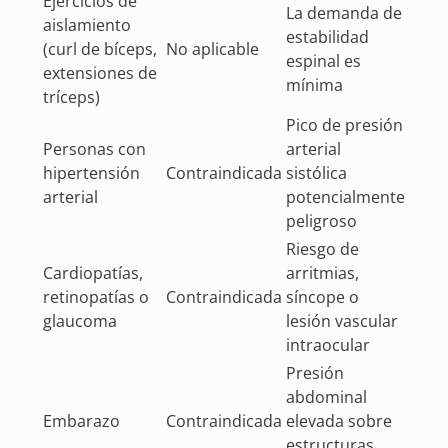
Ejercicios de
La demanda de
aislamiento
estabilidad
(curl de bíceps,
No aplicable
espinal es
extensiones de
mínima
tríceps)
Pico de presión
Personas con
arterial
hipertensión
Contraindicada
sistólica
arterial
potencialmente
peligroso
Riesgo de
Cardiopatías,
arritmias,
retinopatías o
Contraindicada
síncope o
glaucoma
lesión vascular
intraocular
Presión
abdominal
Embarazo
Contraindicada
elevada sobre
estructuras