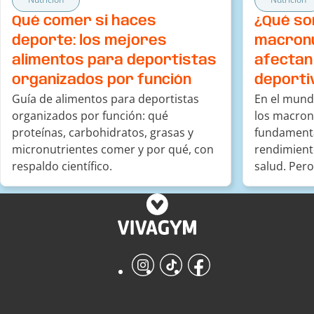
Qué comer si haces
¿Qué so
deporte: los mejores
macronu
alimentos para deportistas
afectan
organizados por función
deporti
Guía de alimentos para deportistas
En el mundo
organizados por función: qué
los macron
proteínas, carbohidratos, grasas y
fundamenta
micronutrientes comer y por qué, con
rendimient
respaldo científico.
salud. Pero
macronutri
rendimient
descubrirl
Cuando ya 
macronutri
Instagram
TikTok
Facebook
existen tre
carbohidrat