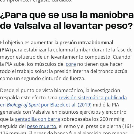
¿Para qué se usa la maniobra
de Valsalva al levantar peso?
El objetivo es
aumentar la presión intraabdominal
(PIA)
para estabilizar la columna lumbar durante la fase de
mayor esfuerzo de un levantamiento compuesto. Cuando
la PIA sube, los músculos del
core
no tienen que hacer
todo el trabajo solos: la presión interna del tronco actúa
como un segundo cinturón de fuerza.
Desde el punto de vista biomecánico, la investigación
respalda este efecto. Una
revisión sistemática publicada
en
Biology of Sport
por Blazek et al. (2019)
midió la PIA
generada con Valsalva en distintos ejercicios y encontró
que la
sentadilla con barra
sobrepasaba los 200 mmHg,
seguida del
peso muerto
, el remo y el press de pierna (161-
176 mmHg). El press de banca fue el ejercicio con menor